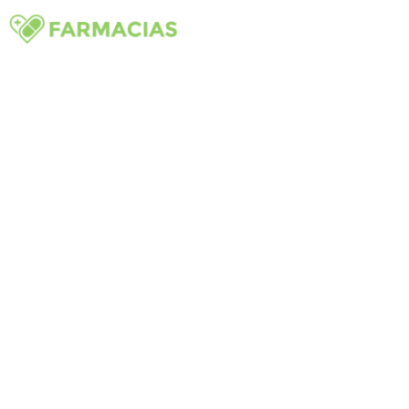
Farmacias y establecimientos farmacéuticos distribuidos
por toda España, con servicios de dispensación, cuidado
de la salud, productos de parafarmacia y atención
personalizada. Un punto de apoyo esencial para la
prevención, el tratamiento y el seguimiento sanitario.
FARMACIAS
Farmacias en Andalucía
Farmacias en Catalunya
Farmacias en Comunidad de Madrid
Farmacias en Comunidad Valenciana
Farmacias en Castilla y León